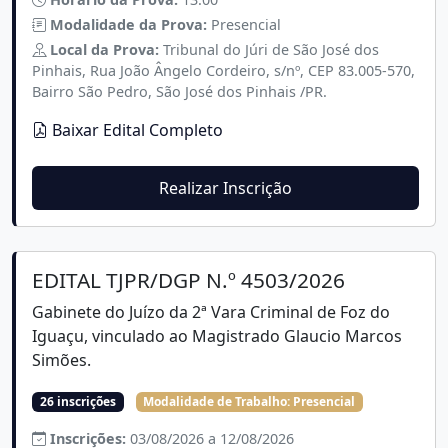
Modalidade da Prova:
Presencial
Local da Prova:
Tribunal do Júri de São José dos
Pinhais, Rua João Ângelo Cordeiro, s/nº, CEP 83.005-570,
Bairro São Pedro, São José dos Pinhais /PR.
Baixar Edital Completo
Realizar Inscrição
EDITAL TJPR/DGP N.º 4503/2026
Gabinete do Juízo da 2ª Vara Criminal de Foz do
Iguaçu, vinculado ao Magistrado Glaucio Marcos
Simões.
26 inscrições
Modalidade de Trabalho:
Presencial
Inscrições:
03/08/2026 a 12/08/2026