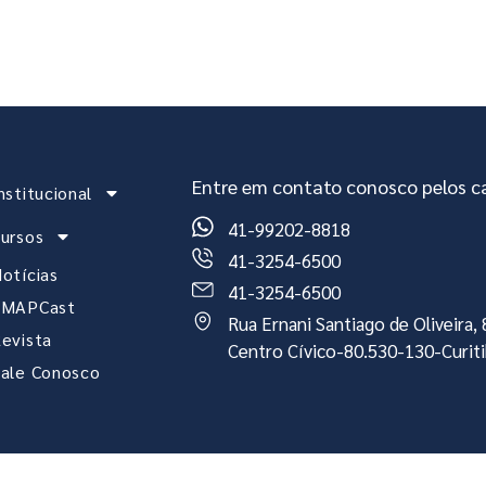
stitucional
Cursos
Notícias
EMAPCast
Re
Entre em contato conosco pelos ca
nstitucional
41-99202-8818
ursos
41-3254-6500
otícias
41-3254-6500
EMAPCast
Rua Ernani Santiago de Oliveira
evista
Centro Cívico-80.530-130-Curit
ale Conosco