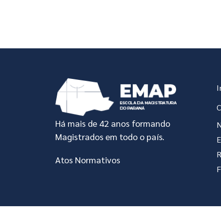
In
I
C
Há mais de 42 anos formando
N
Magistrados em todo o país.
R
Atos Normativos
F