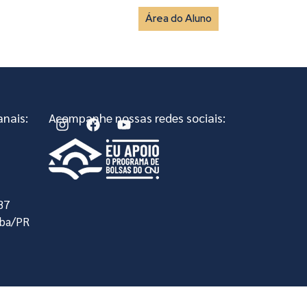
Área do Aluno
vista
Fale Conosco
nais:
Acompanhe nossas redes sociais:
, 87
iba/PR