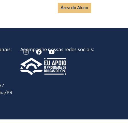
Área do Aluno
vista
Fale Conosco
nais:
Acompanhe nossas redes sociais:
, 87
iba/PR