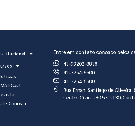
stitucional
Cursos
Notícias
EMAPCast
Re
Entre em contato conosco pelos ca
nstitucional
41-99202-8818
ursos
41-3254-6500
otícias
41-3254-6500
EMAPCast
Rua Ernani Santiago de Oliveira
evista
Centro Cívico-80.530-130-Curit
ale Conosco