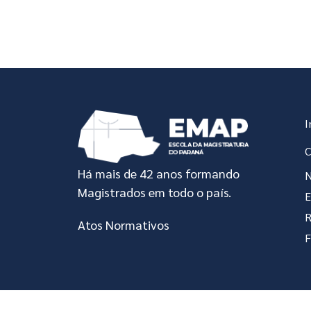
In
I
C
Há mais de 42 anos formando
N
Magistrados em todo o país.
R
Atos Normativos
F