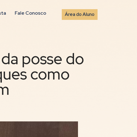
sta
Fale Conosco
Área do Aluno
 da posse do
rques como
am