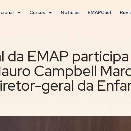
ucional
Cursos
Notícias
EMAPCast
Revi
al da EMAP participa
Mauro Campbell Ma
iretor-geral da Enf