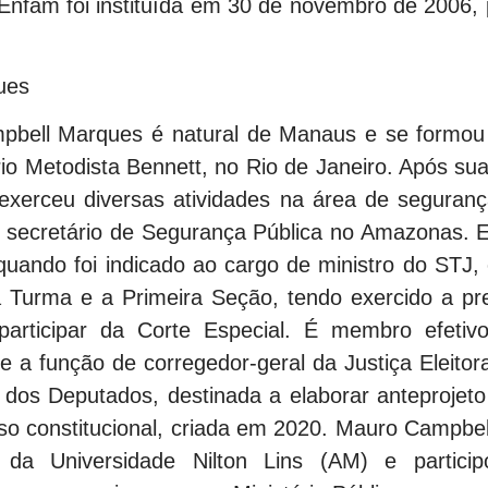
a Enfam foi instituída em 30 de novembro de 2006,
ues
pbell Marques é natural de Manaus e se formou 
ário Metodista Bennett, no Rio de Janeiro. Após s
exerceu diversas atividades na área de seguran
 e secretário de Segurança Pública no Amazonas. E
uando foi indicado ao cargo de ministro do STJ,
 Turma e a Primeira Seção, tendo exercido a pr
participar da Corte Especial. É membro efetivo
ce a função de corregedor-geral da Justiça Eleitor
 dos Deputados, destinada a elaborar anteprojeto
o constitucional, criada em 2020. Mauro Campbel
 da Universidade Nilton Lins (AM) e partici