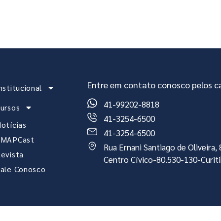
stitucional
Cursos
Notícias
EMAPCast
Re
Entre em contato conosco pelos ca
nstitucional
41-99202-8818
ursos
41-3254-6500
otícias
41-3254-6500
EMAPCast
Rua Ernani Santiago de Oliveira
evista
Centro Cívico-80.530-130-Curit
ale Conosco