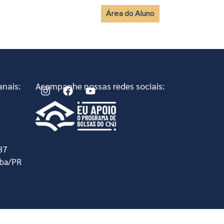
Área do Aluno
vista
Fale Conosco
nais:
Acompanhe nossas redes sociais:
, 87
iba/PR