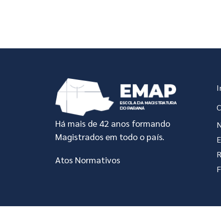
In
I
C
Há mais de 42 anos formando
N
Magistrados em todo o país.
R
Atos Normativos
F