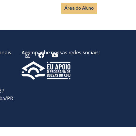
Área do Aluno
vista
Fale Conosco
nais:
Acompanhe nossas redes sociais:
, 87
iba/PR