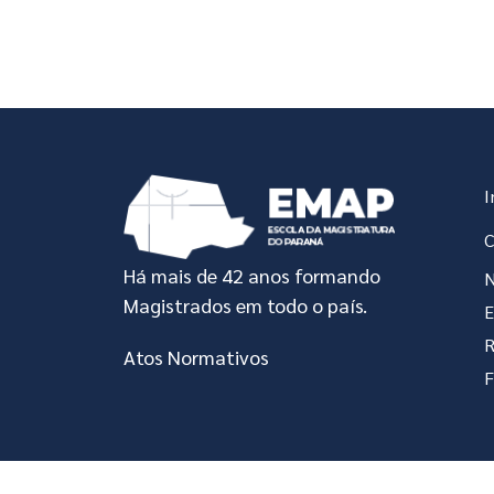
In
I
C
Há mais de 42 anos formando
N
Magistrados em todo o país.
R
Atos Normativos
F