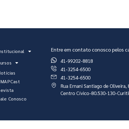
stitucional
Cursos
Notícias
EMAPCast
Re
Entre em contato conosco pelos ca
nstitucional
41-99202-8818
ursos
41-3254-6500
otícias
41-3254-6500
EMAPCast
Rua Ernani Santiago de Oliveira
evista
Centro Cívico-80.530-130-Curit
ale Conosco