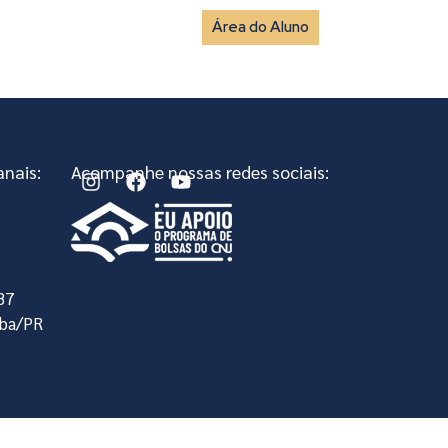
Área do Aluno
vista
Fale Conosco
nais:
Acompanhe nossas redes sociais:
, 87
iba/PR