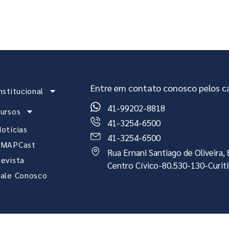
stitucional
Cursos
Notícias
EMAPCast
Re
Entre em contato conosco pelos ca
nstitucional
41-99202-8818
ursos
41-3254-6500
otícias
41-3254-6500
EMAPCast
Rua Ernani Santiago de Oliveira
evista
Centro Cívico-80.530-130-Curit
ale Conosco