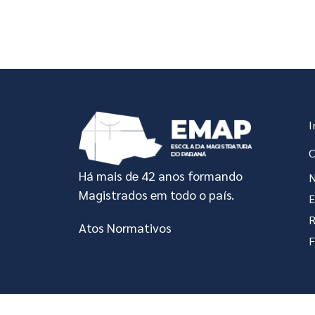
In
I
C
Há mais de 42 anos formando
N
Magistrados em todo o país.
R
Atos Normativos
F