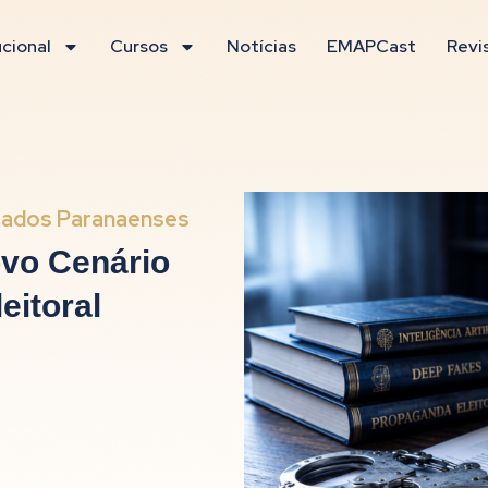
ucional
Cursos
Notícias
EMAPCast
Revi
rados Paranaenses
ovo Cenário
eitoral