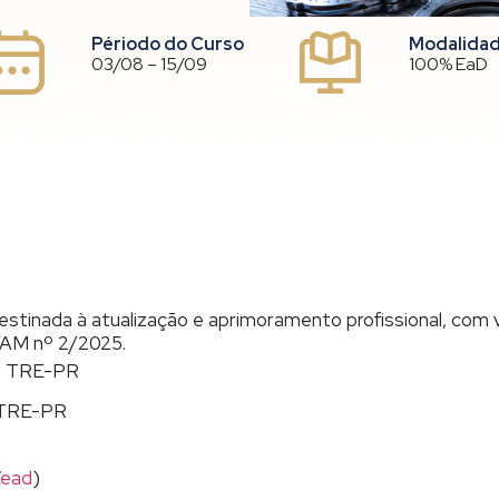
Périodo do Curso
Modalida
03/08 – 15/09
100% EaD
stinada à atualização e aprimoramento profissional, com 
FAM nº 2/2025.
do TRE-PR
 TRE-PR
/ead
)